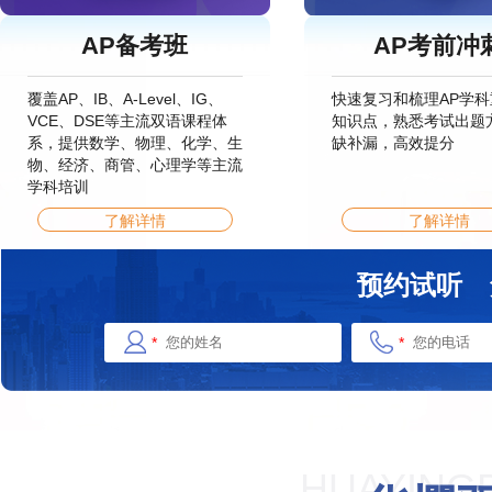
AP备考班
AP考前冲
覆盖AP、IB、A-Level、IG、
快速复习和梳理AP学
VCE、DSE等主流双语课程体
知识点，熟悉考试出题
系，提供数学、物理、化学、生
缺补漏，高效提分
物、经济、商管、心理学等主流
学科培训
了解详情
了解详情
预约试听
*
*
HUAYING