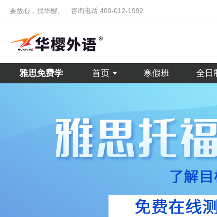
要放心，找华樱。
咨询电话 400-012-1992
雅思免费学
首页
寒假班
全日