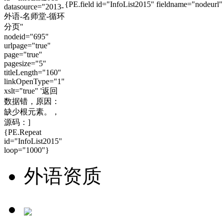
{PE.field id="InfoList2015" fieldname="nodeurl"
datasource="2013-
外语-名师堂-循环
分页"
nodeid="695"
urlpage="true"
page="true"
pagesize="5"
titleLength="160"
linkOpenType="1"
xslt="true" '返回
数据错，原因：
缺少根元素。，
源码：]
{PE.Repeat
id="InfoList2015"
loop="1000"}
外语资质