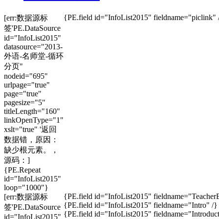
{PE.field id="InfoList2015" fieldname="piclink" 
[err:数据源标
签'PE.DataSource
id="InfoList2015"
datasource="2013-
外语-名师堂-循环
分页"
nodeid="695"
urlpage="true"
page="true"
pagesize="5"
titleLength="160"
linkOpenType="1"
xslt="true" '返回
数据错，原因：
缺少根元素。，
源码：]
{PE.Repeat
id="InfoList2015"
loop="1000"}
{PE.field id="InfoList2015" fieldname="Teache
[err:数据源标
{PE.field id="InfoList2015" fieldname="Intro" /}
签'PE.DataSource
{PE.field id="InfoList2015" fieldname="Introduct
id="InfoList2015"