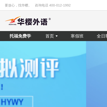
要放心，找华樱。
咨询电话 400-012-1992
托福免费学
首页
寒假班
全日