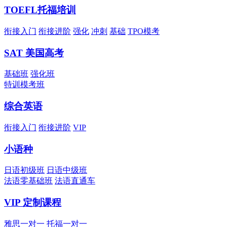
TOEFL托福培训
期
衔接入门
衔接进阶
强化
冲刺
基础
TPO模考
雅思机考2022年将覆盖
SAT 美国高考
基础班
强化班
雅思 / 托福 / SAT
特训模考班
综合英语
报名、抢位很麻烦？
衔接入门
衔接进阶
VIP
在线免费无忧代报名
小语种
日语初级班
日语中级班
法语零基础班
法语直通车
2025考研后留学，抓
VIP 定制课程
用高考成绩申请澳门本
雅思一对一
托福一对一