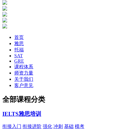
您当前的位置：
华樱外语
首页
雅思
2023托福网考考试时
托福
SAT
GRE
2023年用于英国签证
课程体系
师资力量
期、准考证打印日期…
关于我们
客户意见
2023年雅思考试报名
全部课程分类
绩单寄送日期
IELTS雅思培训
衔接入门
衔接进阶
强化
冲刺
基础
模考
2022年雅思和用于英